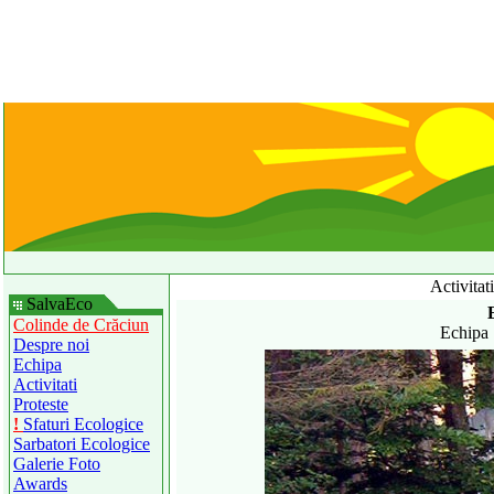
Activitat
SalvaEco
Colinde de Crăciun
Echipa 
Despre noi
Echipa
Activitati
Proteste
!
Sfaturi Ecologice
Sarbatori Ecologice
Galerie Foto
Awards