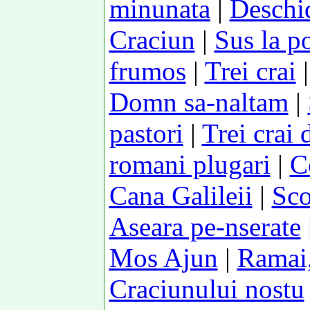
minunata
|
Deschid
Craciun
|
Sus la po
frumos
|
Trei crai
Domn sa-naltam
|
pastori
|
Trei crai d
romani plugari
|
C
Cana Galileii
|
Sco
Aseara pe-nserate
Mos Ajun
|
Ramai,
Craciunului nostu