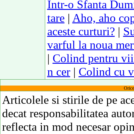
Intr-o Sfanta Dum
tare
|
Aho, aho copi
aceste curturi?
|
Su
varful la noua mer
|
Colind pentru vii
n cer
|
Colind cu v
Orice
Articolele si stirile de pe ac
decat responsabilitatea autor
reflecta in mod necesar opi