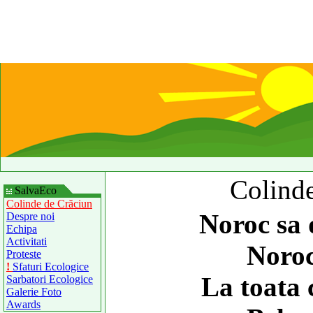
Colinde
SalvaEco
Colinde de Crăciun
Noroc sa
Despre noi
Echipa
Activitati
Noroc
Proteste
!
Sfaturi Ecologice
La toata 
Sarbatori Ecologice
Galerie Foto
Awards