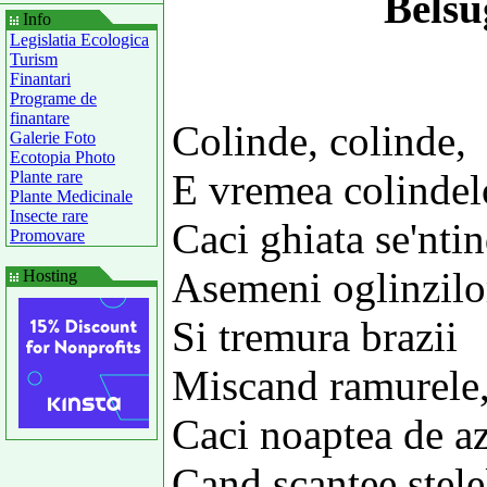
Belsug
Info
Legislatia Ecologica
Turism
Finantari
Programe de
finantare
Colinde, colinde,
Galerie Foto
Ecotopia Photo
E vremea colindel
Plante rare
Plante Medicinale
Insecte rare
Caci ghiata se'nti
Promovare
Asemeni oglinzilo
Hosting
Si tremura brazii
Miscand ramurele
Caci noaptea de az
Cand scantee stele