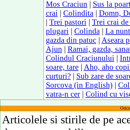
Mos Craciun
|
Sus la poart
crai
|
Colindita
|
Domn, Do
|
Trei pastori
|
Trei crai de 
plugari
|
Colinda
|
La nunt
gazda din patuc
|
Aseara p
Ajun
|
Ramai, gazda, sana
Colindul Craciunului
|
Int
soare, tare
|
Aho, aho copii 
curturi?
|
Sub zare de soar
Sorcova (in English)
|
Col
vatra-n cer
|
Colind cu vis
Orice
Articolele si stirile de pe ac