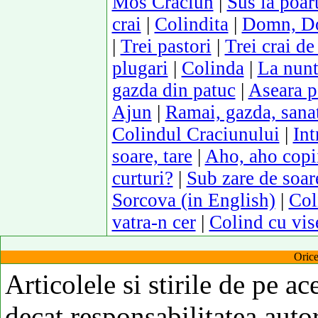
Mos Craciun
|
Sus la poart
crai
|
Colindita
|
Domn, Do
|
Trei pastori
|
Trei crai de 
plugari
|
Colinda
|
La nunt
gazda din patuc
|
Aseara p
Ajun
|
Ramai, gazda, sana
Colindul Craciunului
|
Int
soare, tare
|
Aho, aho copii 
curturi?
|
Sub zare de soar
Sorcova (in English)
|
Col
vatra-n cer
|
Colind cu vis
Orice
Articolele si stirile de pe ac
decat responsabilitatea autor