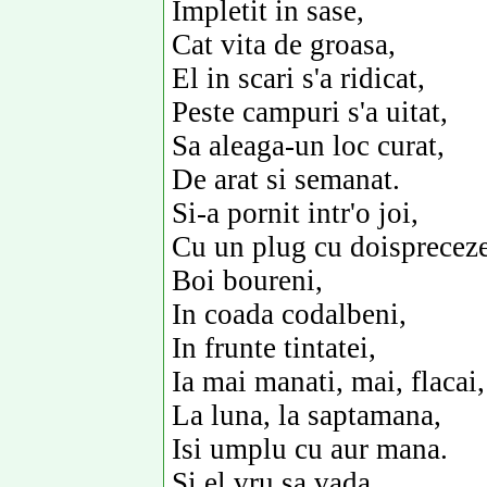
Impletit in sase,
Cat vita de groasa,
El in scari s'a ridicat,
Peste campuri s'a uitat,
Sa aleaga-un loc curat,
De arat si semanat.
Si-a pornit intr'o joi,
Cu un plug cu doispreceze
Boi boureni,
In coada codalbeni,
In frunte tintatei,
Ia mai manati, mai, flacai, 
La luna, la saptamana,
Isi umplu cu aur mana.
Si el vru sa vada,