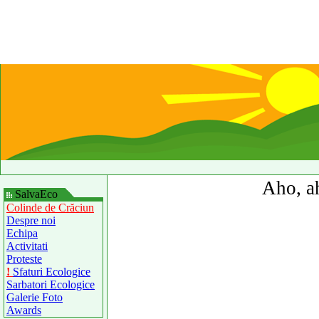
Aho, ah
SalvaEco
Colinde de Crăciun
Despre noi
Echipa
Activitati
Proteste
!
Sfaturi Ecologice
Sarbatori Ecologice
Galerie Foto
Awards