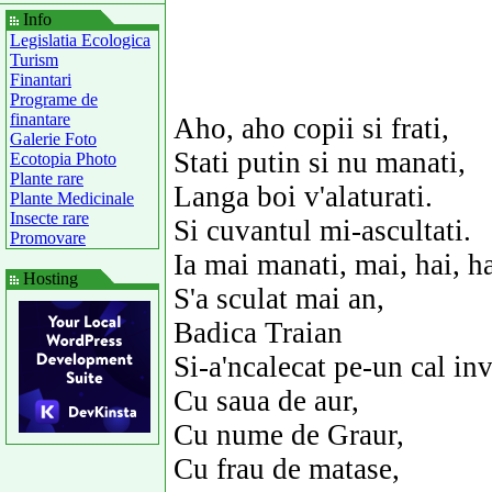
Info
Legislatia Ecologica
Turism
Finantari
Programe de
finantare
Aho, aho copii si frati,
Galerie Foto
Stati putin si nu manati,
Ecotopia Photo
Plante rare
Langa boi v'alaturati.
Plante Medicinale
Insecte rare
Si cuvantul mi-ascultati.
Promovare
Ia mai manati, mai, hai, ha
Hosting
S'a sculat mai an,
Badica Traian
Si-a'ncalecat pe-un cal inv
Cu saua de aur,
Cu nume de Graur,
Cu frau de matase,