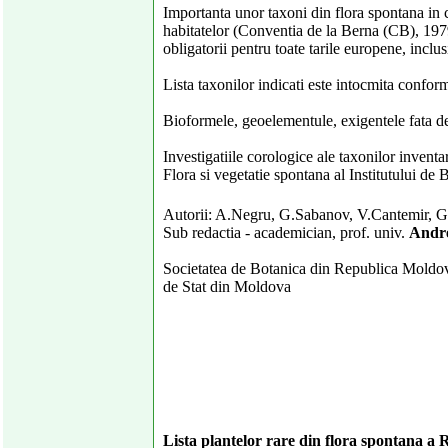
Importanta unor taxoni din flora spontana in c
habitatelor (Conventia de la Berna (CB), 1979
obligatorii pentru toate tarile europene, inclu
Lista taxonilor indicati este intocmita confo
Bioformele, geoelementule, exigentele fata de r
Investigatiile corologice ale taxonilor inventa
Flora si vegetatie spontana al Institutului de
Autorii: A.Negru, G.Sabanov, V.Cantemir, 
Sub redactia - academician, prof. univ.
Andr
Societatea de Botanica din Republica Moldova
de Stat din Moldova
Lista plantelor rare din flora spontana a 