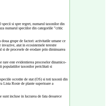
specii si spre regret, numarul taxonilor din
aza numarul speciilor din categoriile "critic
 doua grupe de factori: activitatile umane ce
 invazive, atat in ecosistemele terestre
tial si de procesele de erodare prin diminuarea
te rare este evidentierea proceselor dinamico-
 populatiilor taxonilor periclitati si
speciile ocrotite de stat (OS) si toti taxonii din
cu Lista Rosie de plante superioare a
e sunt incluse in lucrarea de fata deoarece