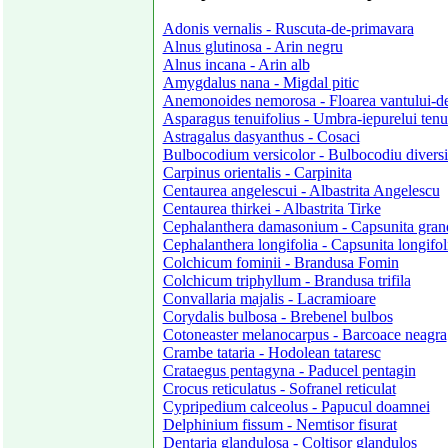
Adonis vernalis - Ruscuta-de-primavara
Alnus glutinosa - Arin negru
Alnus incana - Arin alb
Amygdalus nana - Migdal pitic
Anemonoides nemorosa - Floarea vantului-
Asparagus tenuifolius - Umbra-iepurelui tenui
Astragalus dasyanthus - Cosaci
Bulbocodium versicolor - Bulbocodiu diversi
Carpinus orientalis - Carpinita
Centaurea angelescui - Albastrita Angelescu
Centaurea thirkei - Albastrita Tirke
Cephalanthera damasonium - Capsunita grand
Cephalanthera longifolia - Capsunita longifol
Colchicum fominii - Brandusa Fomin
Colchicum triphyllum - Brandusa trifila
Convallaria majalis - Lacramioare
Corydalis bulbosa - Brebenel bulbos
Cotoneaster melanocarpus - Barcoace neagra
Crambe tataria - Hodolean tataresc
Crataegus pentagyna - Paducel pentagin
Crocus reticulatus - Sofranel reticulat
Cypripedium calceolus - Papucul doamnei
Delphinium fissum - Nemtisor fisurat
Dentaria glandulosa - Coltisor glandulos