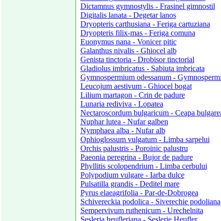
Dictamnus gymnostylis - Frasinel gimnostil
Digitalis lanata - Degetar lanos
Dryopteris carthusiana - Feriga cartuziana
Dryopteris filix-mas - Feriga comuna
Euonymus nana - Vonicer pitic
Galanthus nivalis - Ghiocel alb
Genista tinctoria - Drobisor tinctorial
Gladiolus imbricatus - Sabiuta imbricata
Gymnospermium odessanum - Gymnospermi
Leucojum aestivum - Ghiocel bogat
Lilium martagon - Crin de padure
Lunaria rediviva - Lopatea
Nectaroscordum bulgaricum - Ceapa bulgare
Nuphar lutea - Nufar galben
Nymphaea alba - Nufar alb
Ophioglossum vulgatum - Limba sarpelui
Orchis palustris - Poroinic palustru
Paeonia peregrina - Bujor de padure
Phyllitis scolopendrium - Limba cerbului
Polypodium vulgare - Iarba dulce
Pulsatilla grandis - Deditel mare
Pyrus elaeagrifolia - Par-de-Dobrogea
Schivereckia podolica - Siverechie podoliana
Sempervivum ruthenicum - Urechelnita
Sesleria heufleriana - Seslerie Heufler