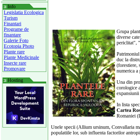
Info
Legislatia Ecologica
Turism
Finantari
Programe de
Grupa plante
finantare
diverse cate
Galerie Foto
periclitat", 
Ecotopia Photo
Plante rare
Patrimoniul 
Plante Medicinale
duc la distr
Insecte rare
(forestiere,
Promovare
numerica a p
Hosting
Una din prob
corologice a
expansiunii 
In lista spe
Cartea Ros
Romaniei (L
Unele specii (Allium ursinum, Convallaria maja
populatiile lor, sub influenta factorilor antrop