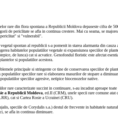
lor rare din flora spontana a Republicii Moldova depaseste cifra de 500 
gorii de periclitate se afla in continua crestere. Mai cu seama, se majore
"periclitat" si "vulnerabil".
vegetal spontan al republicii s-a pomenit in starea alarmanta din cauza a
ugerea habitatelor populatiilor vegetale si expansiunea speciilor de plante
 stepice, de lunca) cat si acvatice. Genofondul floristic este afectat esen
lantelor si populatiilor acestora.
lemele principale si stringente ce tine de conservarea speciilor de plan
 populatiilor speciilor rare si elaborarea masurilor de stopare a diminuarii
populatiilor speciilor agresive, netipice biocenozelor native.
ciilor rare caracterizate succint in continuare, s-au incadrat aproape toate 
ie a Republicii Moldova
, ed.II (CRM), unele specii rare comune atat 
RR), cat si Cartea Rosie a Ucrainei (CRU).
lis, speciile de Corydalis s.a.) destul de frecvente in habitatele natural
ici, se afla in continua diminuare.