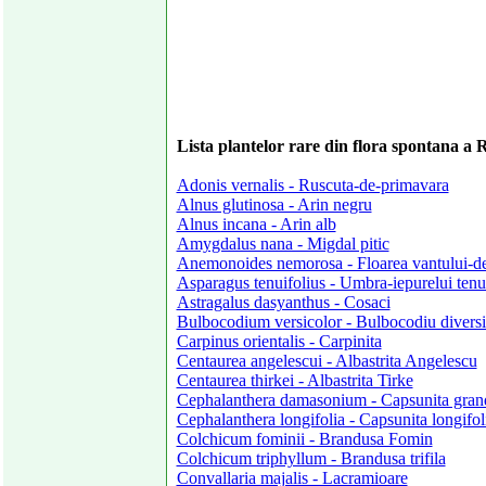
Lista plantelor rare din flora spontana a 
Adonis vernalis - Ruscuta-de-primavara
Alnus glutinosa - Arin negru
Alnus incana - Arin alb
Amygdalus nana - Migdal pitic
Anemonoides nemorosa - Floarea vantului-
Asparagus tenuifolius - Umbra-iepurelui tenui
Astragalus dasyanthus - Cosaci
Bulbocodium versicolor - Bulbocodiu diversi
Carpinus orientalis - Carpinita
Centaurea angelescui - Albastrita Angelescu
Centaurea thirkei - Albastrita Tirke
Cephalanthera damasonium - Capsunita grand
Cephalanthera longifolia - Capsunita longifol
Colchicum fominii - Brandusa Fomin
Colchicum triphyllum - Brandusa trifila
Convallaria majalis - Lacramioare