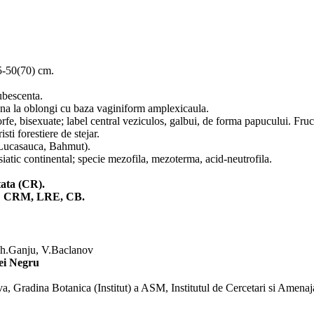
-50(70) cm.
ubescenta.
pana la oblongi cu baza vaginiform amplexicaula.
orfe, bisexuate; label central veziculos, galbui, de forma papucului. Fru
isti forestiere de stejar.
Lucasauca, Bahmut).
siatic continental; specie mezofila, mezoterma, acid-neutrofila.
itata (CR).
ie: CRM, LRE, CB.
Gh.Ganju, V.Baclanov
ei Negru
, Gradina Botanica (Institut) a ASM, Institutul de Cercetari si Amenaj