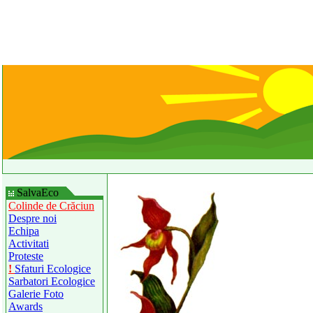
SalvaEco
Colinde de Crăciun
Despre noi
Echipa
Activitati
Proteste
!
Sfaturi Ecologice
Sarbatori Ecologice
Galerie Foto
Awards