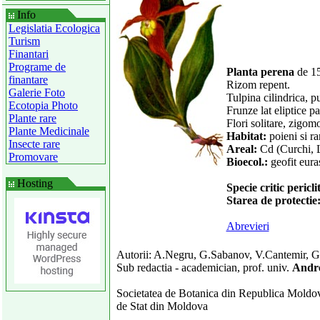
Info
Legislatia Ecologica
Turism
Finantari
Programe de
Planta perena
de 15
finantare
Rizom repent.
Galerie Foto
Tulpina cilindrica, p
Ecotopia Photo
Frunze lat eliptice 
Plante rare
Flori solitare, zigom
Plante Medicinale
Habitat:
poieni si rar
Insecte rare
Areal:
Cd (Curchi, 
Promovare
Bioecol.:
geofit eura
Hosting
Specie critic pericl
Starea de protect
Abrevieri
Autorii: A.Negru, G.Sabanov, V.Cantemir, 
Sub redactia - academician, prof. univ.
Andr
Societatea de Botanica din Republica Moldova
de Stat din Moldova