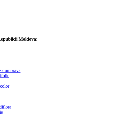
Republicii Moldova:
de-dumbrava
folie
color
iflora
ie