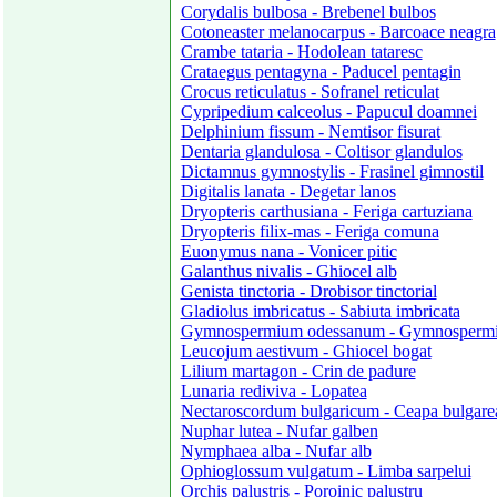
Corydalis bulbosa - Brebenel bulbos
Cotoneaster melanocarpus - Barcoace neagra
Crambe tataria - Hodolean tataresc
Crataegus pentagyna - Paducel pentagin
Crocus reticulatus - Sofranel reticulat
Cypripedium calceolus - Papucul doamnei
Delphinium fissum - Nemtisor fisurat
Dentaria glandulosa - Coltisor glandulos
Dictamnus gymnostylis - Frasinel gimnostil
Digitalis lanata - Degetar lanos
Dryopteris carthusiana - Feriga cartuziana
Dryopteris filix-mas - Feriga comuna
Euonymus nana - Vonicer pitic
Galanthus nivalis - Ghiocel alb
Genista tinctoria - Drobisor tinctorial
Gladiolus imbricatus - Sabiuta imbricata
Gymnospermium odessanum - Gymnospermi
Leucojum aestivum - Ghiocel bogat
Lilium martagon - Crin de padure
Lunaria rediviva - Lopatea
Nectaroscordum bulgaricum - Ceapa bulgare
Nuphar lutea - Nufar galben
Nymphaea alba - Nufar alb
Ophioglossum vulgatum - Limba sarpelui
Orchis palustris - Poroinic palustru