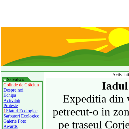
Activitat
SalvaEco
Iadul
Colinde de Crăciun
Despre noi
Expeditia din
Echipa
Activitati
Proteste
petrecut-o in zo
!
Sfaturi Ecologice
Sarbatori Ecologice
pe traseul Corj
Galerie Foto
Awards