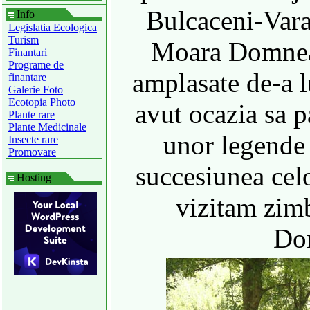
Bulcaceni-Vara
Info
Legislatia Ecologica
Turism
Moara Domneas
Finantari
Programe de
amplasate de-a 
finantare
Galerie Foto
Ecotopia Photo
avut ocazia sa 
Plante rare
Plante Medicinale
unor legende
Insecte rare
Promovare
succesiunea cel
Hosting
vizitam zim
Do