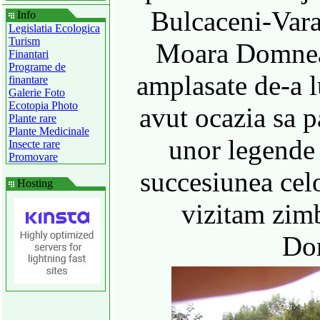
Bulcaceni-Vara
Info
Legislatia Ecologica
Turism
Moara Domneas
Finantari
Programe de
amplasate de-a 
finantare
Galerie Foto
Ecotopia Photo
avut ocazia sa 
Plante rare
Plante Medicinale
unor legende
Insecte rare
Promovare
succesiunea cel
Hosting
vizitam zim
Do