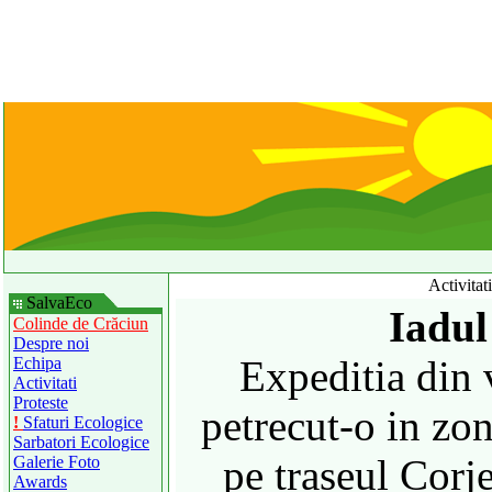
Activitat
SalvaEco
Iadul
Colinde de Crăciun
Despre noi
Expeditia din
Echipa
Activitati
Proteste
petrecut-o in zo
!
Sfaturi Ecologice
Sarbatori Ecologice
pe traseul Corj
Galerie Foto
Awards