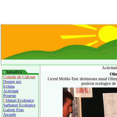
Activitat
SalvaEco
Oli
Colinde de Crăciun
Liceul Moldo-Turc desfasoara anual Olimpi
Despre noi
proiecte ecologice de
Echipa
Activitati
Proteste
!
Sfaturi Ecologice
Sarbatori Ecologice
Galerie Foto
Awards