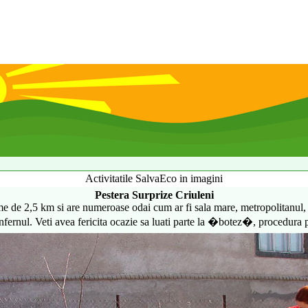
Activitatile SalvaEco in imagini
Pestera Surprize Criuleni
ime de 2,5 km si are numeroase odai cum ar fi sala mare, metropolitanul, p
 infernul. Veti avea fericita ocazie sa luati parte la �botez�, procedura