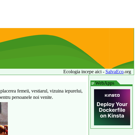
Ecologia incepe aici -
SalvaEco
.org
WebApps
lacerea femeii, vestiarul, vizuina iepurelui,
 pentru persoanele noi venite.