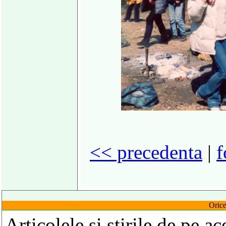
<< precedenta
|
f
Orice
Articolele si stirile de pe a