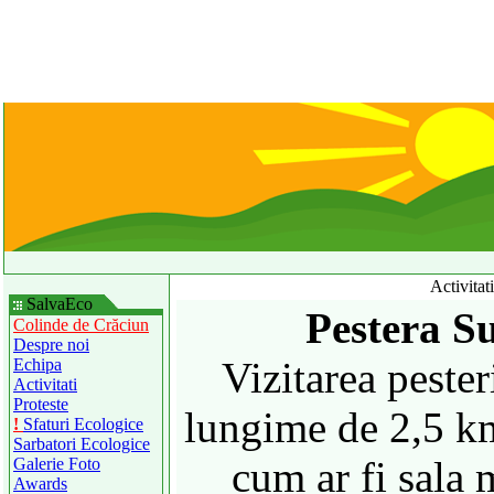
Activitat
SalvaEco
Pestera Su
Colinde de Crăciun
Despre noi
Vizitarea pester
Echipa
Activitati
Proteste
lungime de 2,5 k
!
Sfaturi Ecologice
Sarbatori Ecologice
cum ar fi sala 
Galerie Foto
Awards