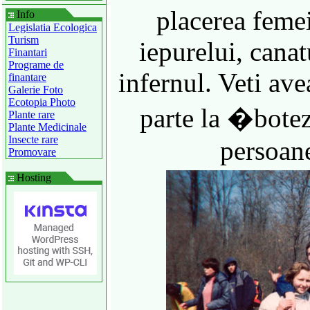
placerea femei
Info
Legislatia Ecologica
Turism
iepurelui, canatu
Finantari
Programe de
infernul. Veti avea
finantare
Galerie Foto
Ecotopia Photo
parte la �bote
Plante rare
Plante Medicinale
Insecte rare
persoane
Promovare
Hosting