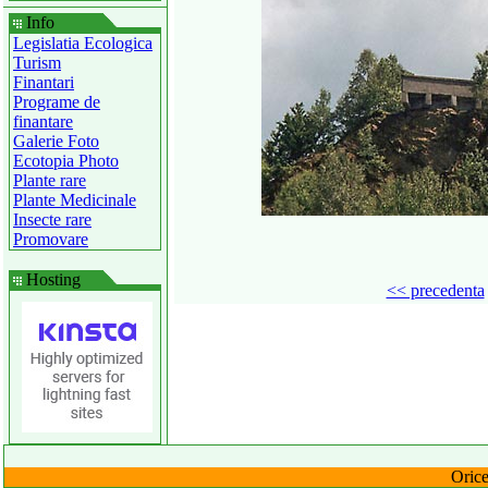
Info
Legislatia Ecologica
Turism
Finantari
Programe de
finantare
Galerie Foto
Ecotopia Photo
Plante rare
Plante Medicinale
Insecte rare
Promovare
Hosting
<< precedenta
Orice