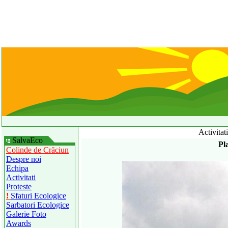
Activitat
SalvaEco
Pl
Colinde de Crăciun
Despre noi
Echipa
Activitati
Proteste
!
Sfaturi Ecologice
Sarbatori Ecologice
Galerie Foto
Awards