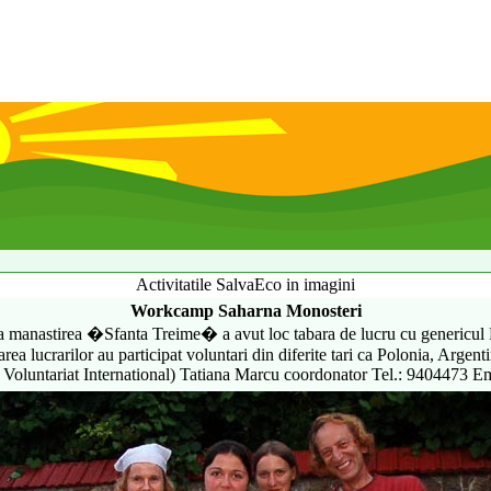
Activitatile SalvaEco in imagini
Workcamp Saharna Monosteri
 la manastirea �Sfanta Treime� a avut loc tabara de lucru cu genericu
ea lucrarilor au participat voluntari din diferite tari ca Polonia, Argent
e Voluntariat International) Tatiana Marcu coordonator Tel.: 9404473