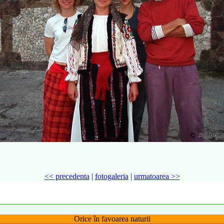
<< precedenta
|
fotogaleria
|
urmatoarea >>
Orice în favoarea naturii