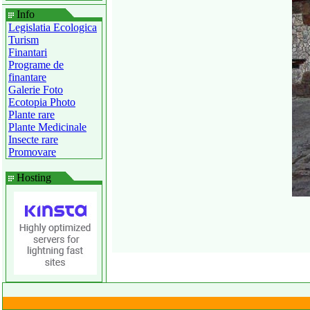
Info
Legislatia Ecologica
Turism
Finantari
Programe de
finantare
Galerie Foto
Ecotopia Photo
Plante rare
Plante Medicinale
Insecte rare
Promovare
Hosting