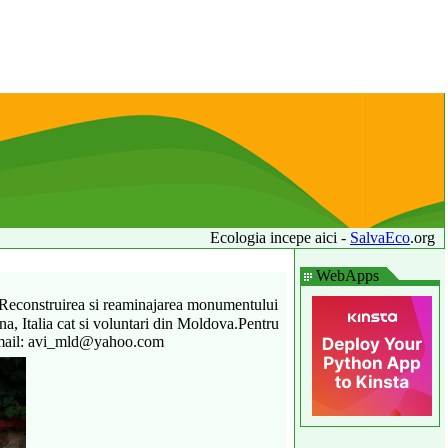
Ecologia incepe aici -
SalvaEco
.org
WebApps
l Reconstruirea si reaminajarea monumentului
ina, Italia cat si voluntari din Moldova.Pentru
 Email: avi_mld@yahoo.com