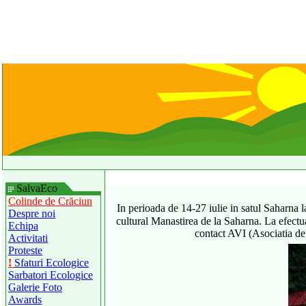
SalvaEco
Colinde de Crăciun
In perioada de 14-27 iulie in satul Saharna
Despre noi
cultural Manastirea de la Saharna. La efectuar
Echipa
contact AVI (Asociatia d
Activitati
Proteste
!
Sfaturi Ecologice
Sarbatori Ecologice
Galerie Foto
Awards