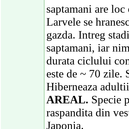
saptamani are loc 
Larvele se hranesc
gazda. Intreg stad
saptamani, iar ni
durata ciclului co
este de ~ 70 zile. 
Hiberneaza adultii 
AREAL.
Specie p
raspandita din ves
Japonia.