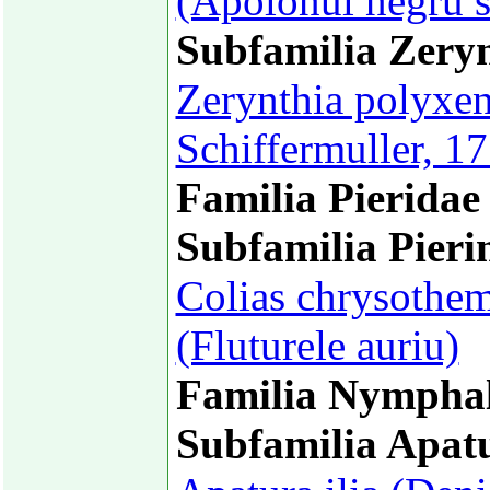
(Apolonul negru 
Subfamilia Zeryn
Zerynthia polyxen
Schiffermuller, 1
Familia Pieridae
Subfamilia Pieri
Colias chrysothem
(Fluturele auriu)
Familia Nymphal
Subfamilia Apat