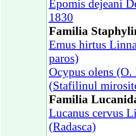
Epomis dejeani D
1830
Familia Staphyli
Emus hirtus Linna
paros)
Ocypus olens (O. 
(Stafilinul mirosit
Familia Lucanid
Lucanus cervus L
(Radasca)