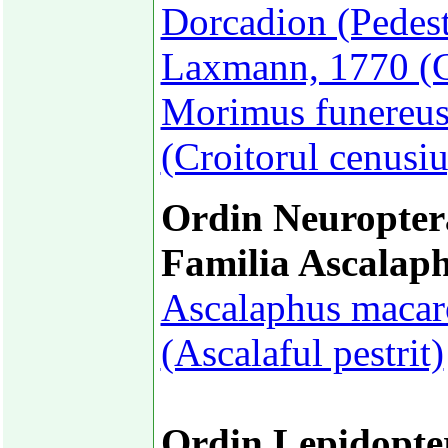
Dorcadion (Pedest
Laxmann, 1770 (Cr
Morimus funereus
(Croitorul cenusiu
Ordin Neuropter
Familia Ascalap
Ascalaphus macar
(Ascalaful pestrit)
Ordin Lepidopte