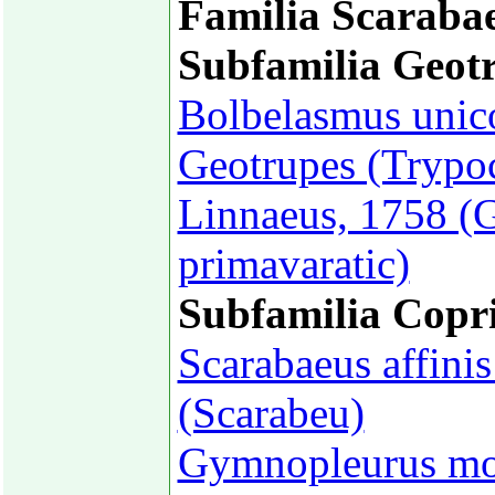
Familia Scaraba
Subfamilia Geot
Bolbelasmus unic
Geotrupes (Trypoc
Linnaeus, 1758 (G
primavaratic)
Subfamilia Copr
Scarabaeus affinis
(Scarabeu)
Gymnopleurus mop