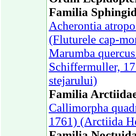
Familia Sphingi
Acherontia atropo
(Fluturele cap-mor
Marumba quercus 
Schiffermuller, 1
stejarului)
Familia Arctiida
Callimorpha quadr
1761) (Arctiida H
Familia Noctuid