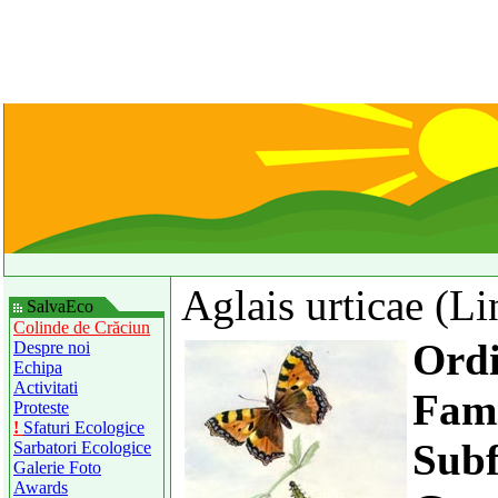
Aglais urticae (L
SalvaEco
Colinde de Crăciun
Ord
Despre noi
Echipa
Activitati
Fami
Proteste
!
Sfaturi Ecologice
Subf
Sarbatori Ecologice
Galerie Foto
Awards