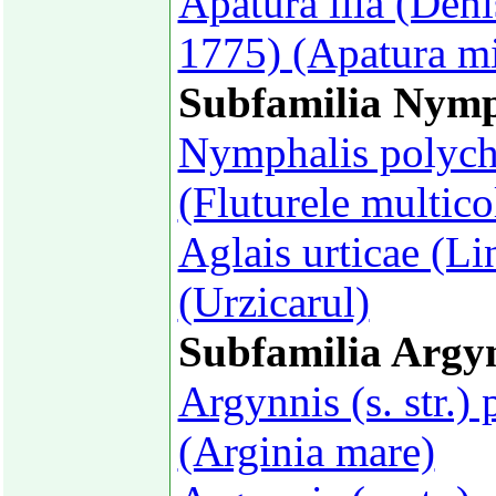
Apatura ilia (Deni
1775) (Apatura m
Subfamilia Nymp
Nymphalis polych
(Fluturele multico
Aglais urticae (L
(Urzicarul)
Subfamilia Argy
Argynnis (s. str.)
(Arginia mare)