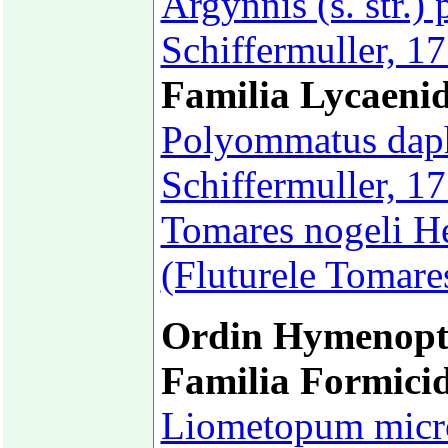
Argynnis (s. str.)
Schiffermuller, 1
Familia Lycaeni
Polyommatus daph
Schiffermuller, 17
Tomares nogeli He
(Fluturele Tomare
Ordin Hymenopt
Familia Formici
Liometopum micr