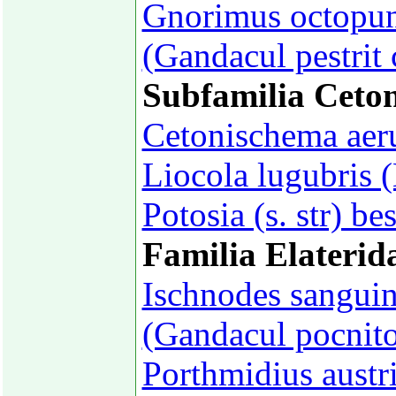
Gnorimus octopunc
(Gandacul pestrit 
Subfamilia Ceton
Cetonischema aer
Liocola lugubris 
Potosia (s. str) b
Familia Elaterid
Ischnodes sanguin
(Gandacul pocnito
Porthmidius austr