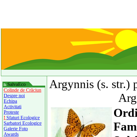
Argynnis (s. str.)
SalvaEco
Colinde de Crăciun
Arg
Despre noi
Echipa
Activitati
Ord
Proteste
!
Sfaturi Ecologice
Fami
Sarbatori Ecologice
Galerie Foto
Awards