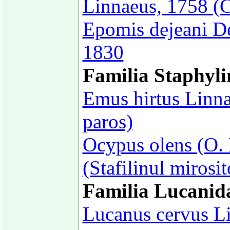
Linnaeus, 1758 (C
Epomis dejeani D
1830
Familia Staphyli
Emus hirtus Linna
paros)
Ocypus olens (O. 
(Stafilinul mirosit
Familia Lucanid
Lucanus cervus L