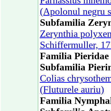
Parnassius mnemo
(Apolonul negru 
Subfamilia Zeryn
Zerynthia polyxen
Schiffermuller, 1
Familia Pieridae
Subfamilia Pieri
Colias chrysothem
(Fluturele auriu)
Familia Nymphal