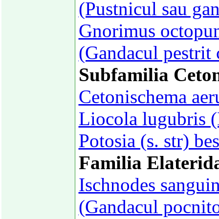
(Pustnicul sau gan
Gnorimus octopunc
(Gandacul pestrit 
Subfamilia Ceton
Cetonischema aer
Liocola lugubris 
Potosia (s. str) b
Familia Elaterid
Ischnodes sanguin
(Gandacul pocnito