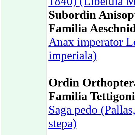
1840) (Libelula M
Subordin Anisop
Familia Aeschni
Anax imperator Le
imperiala)
Ordin Orthopter
Familia Tettigon
Saga pedo (Pallas
stepa)