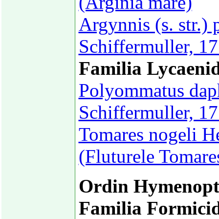
(Arginia mare)
Argynnis (s. str.)
Schiffermuller, 1
Familia Lycaeni
Polyommatus daph
Schiffermuller, 17
Tomares nogeli He
(Fluturele Tomare
Ordin Hymenopt
Familia Formici