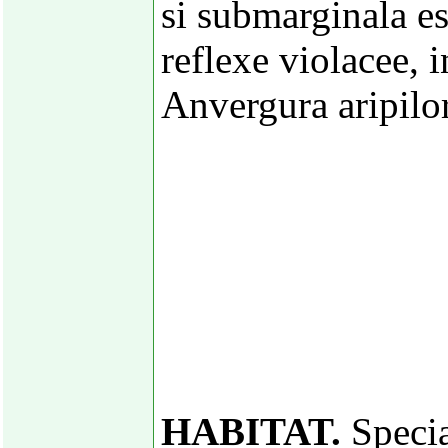
si submarginala es
reflexe violacee, i
Anvergura aripilo
HABITAT.
Specia