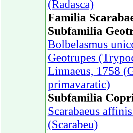
(Radasca)
Familia Scaraba
Subfamilia Geot
Bolbelasmus unic
Geotrupes (Trypoc
Linnaeus, 1758 (G
primavaratic)
Subfamilia Copr
Scarabaeus affinis
(Scarabeu)