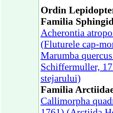
Ordin Lepidopte
Familia Sphingi
Acherontia atropo
(Fluturele cap-mor
Marumba quercus 
Schiffermuller, 1
stejarului)
Familia Arctiida
Callimorpha quadr
1761) (Arctiida H