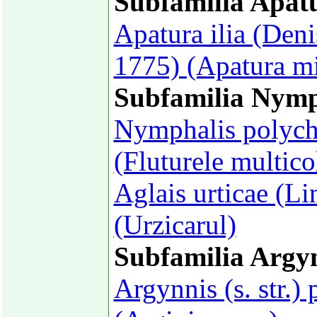
Subfamilia Apat
Apatura ilia (Deni
1775) (Apatura m
Subfamilia Nymp
Nymphalis polych
(Fluturele multico
Aglais urticae (L
(Urzicarul)
Subfamilia Argy
Argynnis (s. str.)