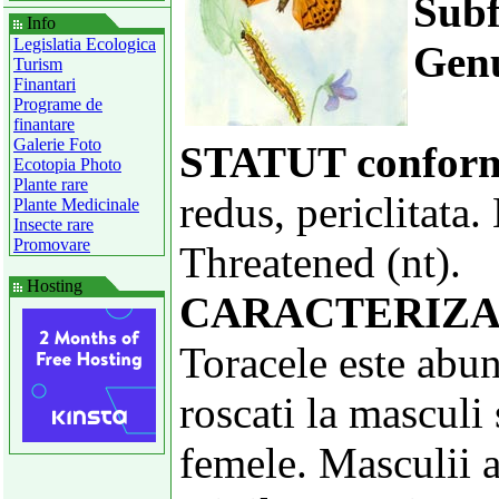
Subf
Info
Legislatia Ecologica
Genu
Turism
Finantari
Programe de
finantare
Galerie Foto
STATUT confor
Ecotopia Photo
Plante rare
redus, periclitata
Plante Medicinale
Insecte rare
Promovare
Threatened (nt).
Hosting
CARACTERIZA
Toracele este abun
roscati la masculi 
femele. Masculii 